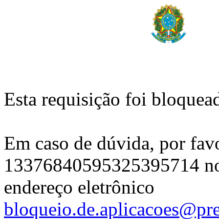
Esta requisição foi bloquea
Em caso de dúvida, por fav
13376840595325395714 no 
endereço eletrônico
bloqueio.de.aplicacoes@pre